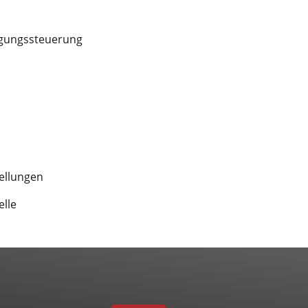
egungssteuerung
ellungen
elle