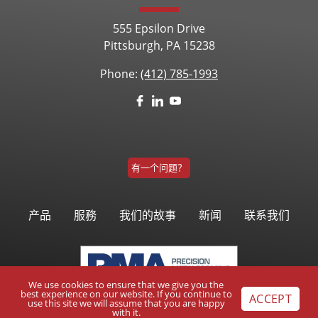
555 Epsilon Drive
Pittsburgh, PA 15238
Phone:
(412) 785-1993
有一个问题？
产品
服務
我们的故事
新闻
联系我们
We use cookies to ensure that we give you the
best experience on our website. If you continue to
ACCEPT
use this site we will assume that you are happy
with it.